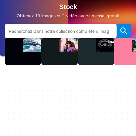
Stock
Obtenez 10 images ou 1 vidéo avec un essai gratuit
Rechercher sur le site Adobe.com
Vidéos
Audio
Images