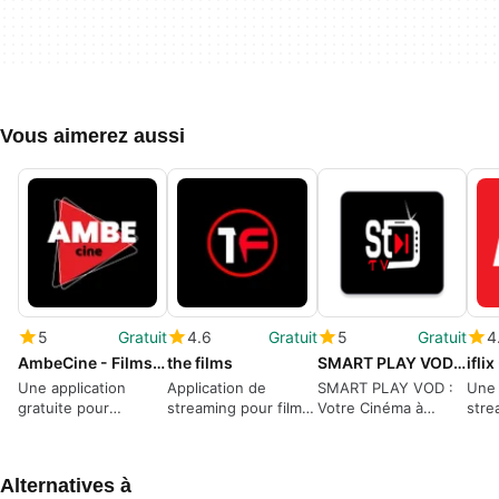
Vous aimerez aussi
5
Gratuit
4.6
Gratuit
5
Gratuit
4
AmbeCine - Films Web Series
the films
SMART PLAY VOD - Films & Séries TV
Une application
Application de
SMART PLAY VOD :
Une 
gratuite pour
streaming pour films
Votre Cinéma à
stre
Android, par Ambe
et séries
Portée de Main
pour
Cine House Private
cont
Limited.
Alternatives à